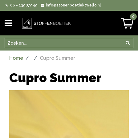
06 - 13987949
info@stoffenboetiektwello.nl
0
Zoeken
Zoek
Home
Cupro Summer
Cupro Summer