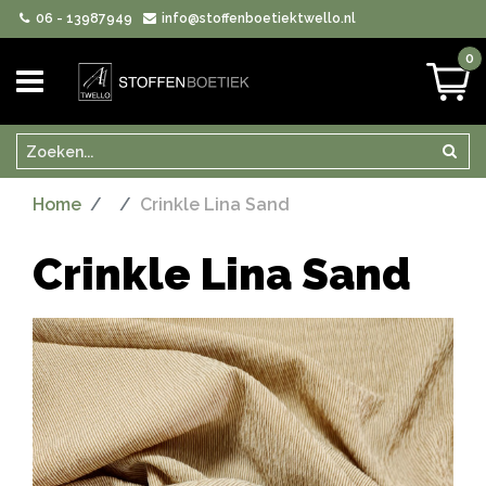
06 - 13987949
info@stoffenboetiektwello.nl
0
Zoeken
Zoek
Home
Crinkle Lina Sand
Crinkle Lina Sand