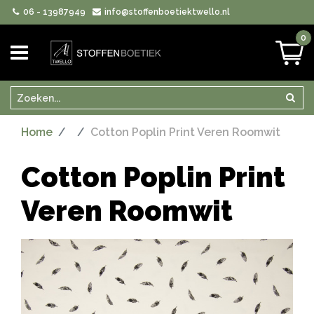
06 - 13987949
info@stoffenboetiektwello.nl
0
Zoeken
Zoek
Home
Cotton Poplin Print Veren Roomwit
Cotton Poplin Print
Veren Roomwit