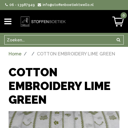
06 - 13987949
info@stoffenboetiektwello.nl
0
Zoeken
Zoek
Home
COTTON EMBROIDERY LIME GREEN
COTTON
EMBROIDERY LIME
GREEN