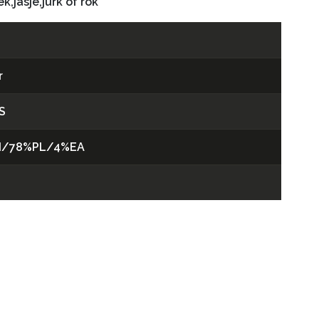
,jasje,jurk of rok
r
S
I/78%PL/4%EA