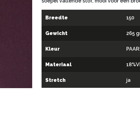
soepel vallende stof, mooi voor een broek
Breedte
150
Gewicht
265 g
Kleur
PAAR
Materiaal
18%V
Stretch
ja