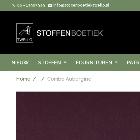
06 - 13987949
info@stoffenboetiektwello.nl
NIEUW
STOFFEN
FOURNITUREN
PAT
Home
Combo Aubergine