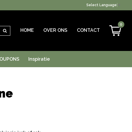
Select Language
▼
0
HOME
OVER ONS
CONTACT
Zoeken
OUPONS
Inspiratie
ne