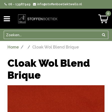
06 - 13987949
info@stoffenboetiektwello.nl
0
Zoeken
Zoek
Home
Cloak Wol Blend Brique
Cloak Wol Blend
Brique