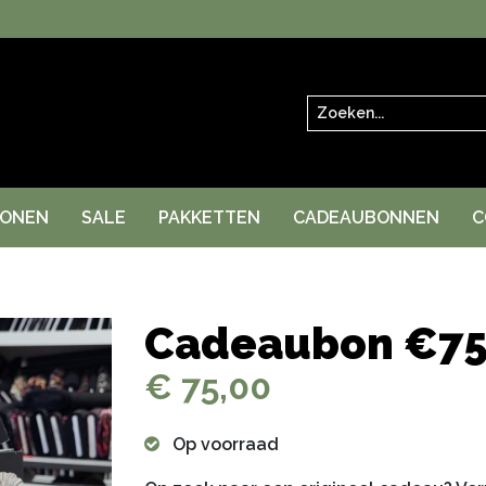
Zoeken
RONEN
SALE
PAKKETTEN
CADEAUBONNEN
C
Cadeaubon €75
€ 75,00
Op voorraad