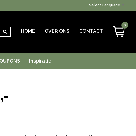
Select Language
▼
0
HOME
OVER ONS
CONTACT
Zoeken
OUPONS
Inspiratie
,-