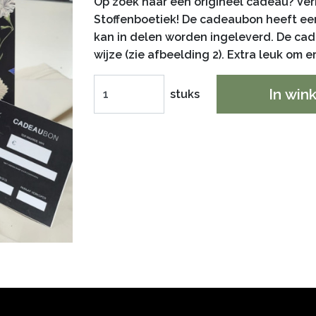
Op zoek naar een origineel cadeau? V
Stoffenboetiek! De cadeaubon heeft een
kan in delen worden ingeleverd. De cad
wijze (zie afbeelding 2). Extra leuk om e
In win
stuks