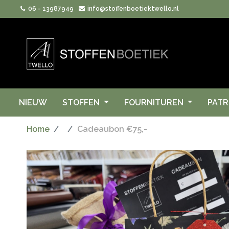
06 - 13987949
info@stoffenboetiektwello.nl
NIEUW
STOFFEN
FOURNITUREN
PAT
Home
Cadeaubon €75,-