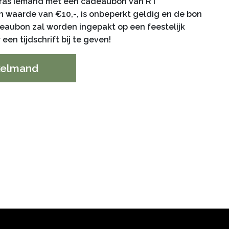
erras iemand met een cadeaubon van RT
 waarde van €10,-, is onbeperkt geldig en de bon
eaubon zal worden ingepakt op een feestelijk
r een tijdschrift bij te geven!
kelmand