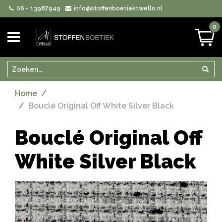
06 - 13987949
info@stoffenboetiektwello.nl
0
Zoeken
Zoek
Home
Bouclé Original Off White Silver Black
Bouclé Original Off
White Silver Black