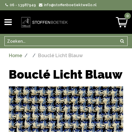
06 - 13987949
info@stoffenboetiektwello.nl
0
Zoeken
Zoek
Home
Bouclé Licht Blauw
Bouclé Licht Blauw