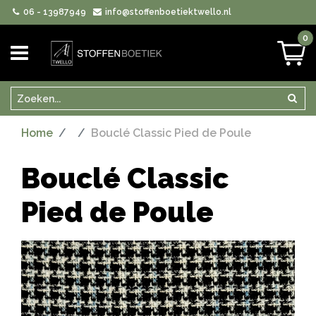
06 - 13987949
info@stoffenboetiektwello.nl
0
Zoeken
Zoek
Home
Bouclé Classic Pied de Poule
Bouclé Classic
Pied de Poule