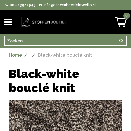
06 - 13987949
info@stoffenboetiektwello.nl
0
Zoeken
Zoek
Home
Black-white bouclé knit
Black-white
bouclé knit