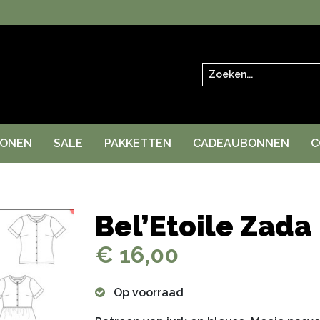
Zoeken
RONEN
SALE
PAKKETTEN
CADEAUBONNEN
C
Bel’Etoile Zada
€ 16,00
Op voorraad