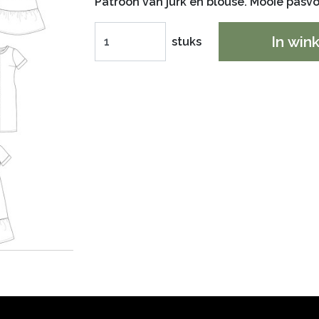
Patroon van jurk en blouse. Mooie pas
In win
stuks