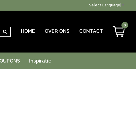
Select Language
▼
0
HOME
OVER ONS
CONTACT
Zoeken
OUPONS
Inspiratie