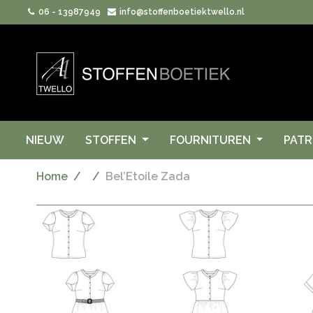
06 - 13987949
info@stoffenboetiektwello.nl
NIEUW
STOFFEN
FOURNITUREN
PAT
Home
Bel’Etoile Zada