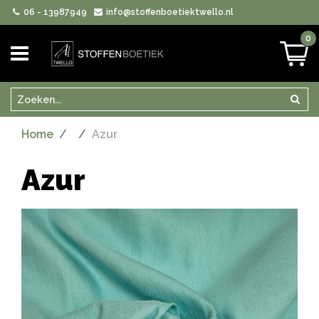
06 - 13987949
info@stoffenboetiektwello.nl
0
Zoeken
Zoek
Home
Azur
Azur