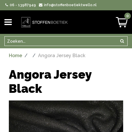
06 - 13987949
info@stoffenboetiektwello.nl
0
Zoeken
Zoek
Home
Angora Jersey Black
Angora Jersey
Black