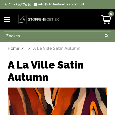
06 - 13987949
info@stoffenboetiektwello.nl
0
Zoeken
Zoek
Home
A La Ville Satin Autumn
A La Ville Satin
Autumn