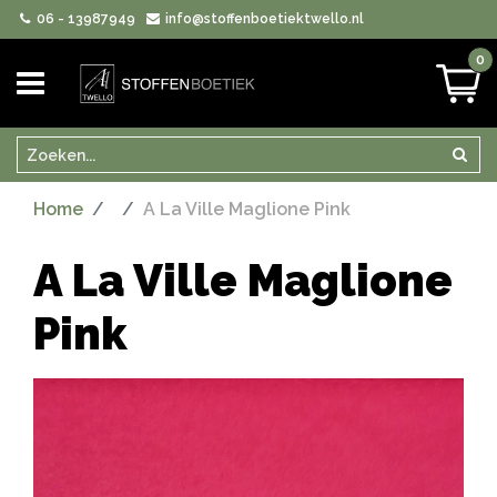
06 - 13987949
info@stoffenboetiektwello.nl
0
Zoeken
Zoek
Home
A La Ville Maglione Pink
A La Ville Maglione
Pink