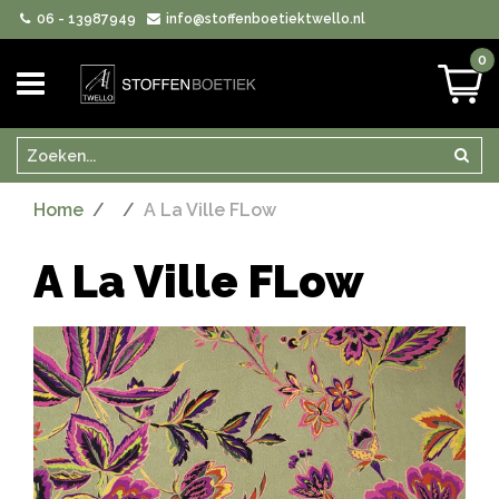
06 - 13987949
info@stoffenboetiektwello.nl
0
Zoeken
Zoek
Home
A La Ville FLow
A La Ville FLow