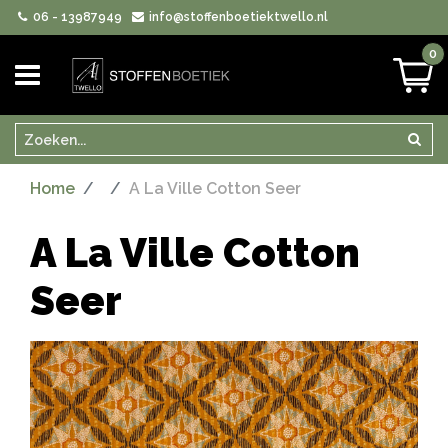
06 - 13987949
info@stoffenboetiektwello.nl
0
Zoeken
Zoek
Home
A La Ville Cotton Seer
A La Ville Cotton
Seer