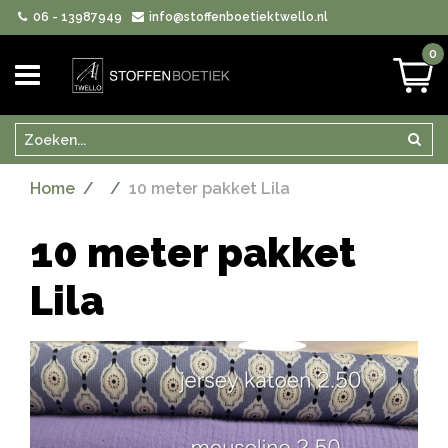
06 - 13987949
info@stoffenboetiektwello.nl
0
Zoeken
Zoek
Home
10 meter pakket Lila
10 meter pakket
Lila